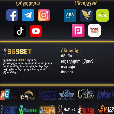
ប្រព័ន្ធផ្សព្វផ្សាយ
វិធីសាស្រ្តទូទាត់
ព័ត៌មាន​បន្ថែម
អំពីយើង
ស្វាគមន៍​មកកាន់
369BET
ជាក្រុមហ៊ុន
លក្ខខណ្ឌក្នុងការប្រើប្រាស់
ភ្នាល់អនឡាញឈានមុខគេមួយរបស់ពិភពលោក ផ្តល់ជូន
ការផ្តល់ជូន
សមាជិកមកពីជុំវិញពិភពលោកនូវជម្រើសកីឡា កីឡា
អេឡិចត្រូនិក កាស៊ីណូ ស្លតហ្គេម និងការភ្នាល់លើ
អំណោយ
ព្រឹត្តិការណ៍កីឡា