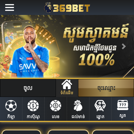
Previous
Next
ចូល
ចុះឈ្មោះ
ទំព័រដើម
ស្លត
កីទ្បា
កាស៊ីណូ
លេខ
ជល់មាន់
ឆ្នោត