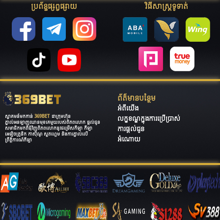
ប្រព័ន្ធផ្សព្វផ្សាយ
វិធីសាស្រ្តទូទាត់
ព័ត៌មាន​បន្ថែម
អំពីយើង
ស្វាគមន៍​មកកាន់
369BET
ជាក្រុមហ៊ុន
លក្ខខណ្ឌក្នុងការប្រើប្រាស់
ភ្នាល់អនឡាញឈានមុខគេមួយរបស់ពិភពលោក ផ្តល់ជូន
ការផ្តល់ជូន
សមាជិកមកពីជុំវិញពិភពលោកនូវជម្រើសកីឡា កីឡា
អេឡិចត្រូនិក កាស៊ីណូ ស្លតហ្គេម និងការភ្នាល់លើ
អំណោយ
ព្រឹត្តិការណ៍កីឡា